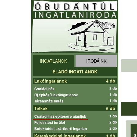
INGATLANOK
IRODÁINK
ELADÓ INGATLANOK
Lakóingatlanok
4 db
3 db
Családi ház
1 db
Új építésű lakóingatlanok
1 db
Társasházi lakás
Telkek
6 db
1 db
Családi ház építésére ajánljuk
2 db
Fejlesztési terület
2 db
Befektetési-, zártkerti ingatlan
3
Kereskedelmi ingatlanok
1 db