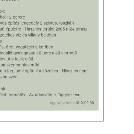
ok:
tól 12 percre
yes építési engedély 2 szintes, toszkán
tú épületre . Hasznos terület 2x65 m2+ terasz
ezetékes víz és villany bekötés
és
dús, érett vegátáció a kertben
egálló gyalogosan 10 perc alatt elérhető
tos út a telek előtt
i szomszédmentes miliő
em fog tudni építeni a közelben. Nincs és nem
 szomszéd.
yok:
rület, termőföld. Az adásvétel kifüggesztése...
Ingatlan azonosító: X/02-98