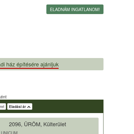
ELADNÁM INGATLANOM!
di ház építésére ajánljuk
ként
ret
Eladási ár
2096, ÜRÖM, Külterület
 UNICUM.