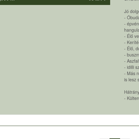
Jó dolg
- Óbudá
- épvén
hangula
- Élő v
- Kerít
- Élő, 
- buszm
- Aszfal
- idill
- Más n
is lesz
Hátrán
- Külte