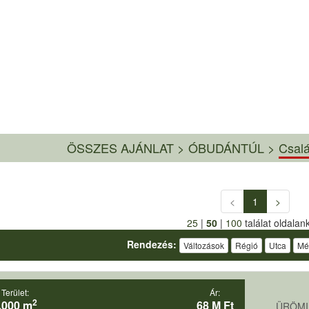
ÖSSZES AJÁNLAT
>
ÓBUDÁNTÚL >
Csalá
<
1
>
25
|
50
|
100
találat oldalan
Rendezés:
Változások
Régió
Utca
Mé
Terület:
Ár:
2
,000 m
68 M Ft
ÜRÖMI