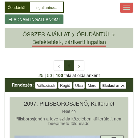
Óbudántúl
Ingatlaniroda
ELADNÁM INGATLANOM!
ÖSSZES AJÁNLAT
>
ÓBUDÁNTÚL >
Befektetési-, zártkerti ingatlan
<
1
>
25
|
50
|
100
találat oldalanként
Rendezés:
Változások
Régió
Utca
Méret
Eladási ár
2097, PILISBOROSJENŐ, Külterület
N/06-99
Pilisborosjenőn a teve szikla közelében külterületi, nem
beépíthető föld eladó