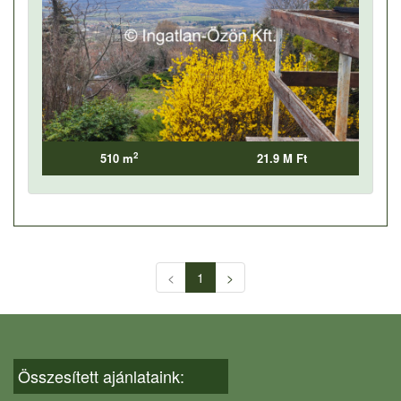
2
510 m
21.9 M Ft
<
1
>
Összesített ajánlataink: