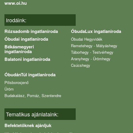
www.oi.hu
Irodáink:
Rózsadomb ingatlaniroda
ÓbudaLux ingatlaniroda
Óbudai ingatlaniroda
Óbudai Hegyvidék
Remetehegy - Mátyáshegy
Békásmegyeri
ingatlaniroda
Táborhegy - Testvérhegy
Balatoni ingatlaniroda
Aranyhegy - Ürömhegy
Csúcshegy
ÓbudánTúl ingatlaniroda
Pilisborosjenő
Üröm
Budakalász, Pomáz, Szentendre
Tematikus ajánlataink:
Befektetőknek ajánljuk