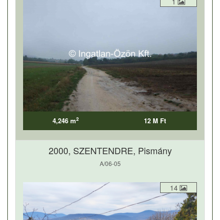
1
2
4,246 m
12 M Ft
2000, SZENTENDRE, Pismány
A/06-05
14