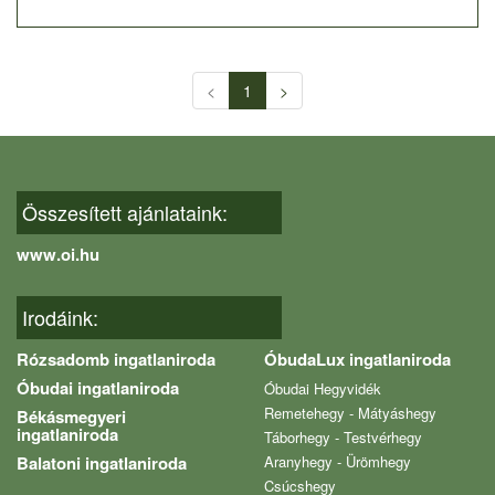
<
1
>
Összesített ajánlataink:
www.oi.hu
Irodáink:
Rózsadomb ingatlaniroda
ÓbudaLux ingatlaniroda
Óbudai ingatlaniroda
Óbudai Hegyvidék
Remetehegy - Mátyáshegy
Békásmegyeri
ingatlaniroda
Táborhegy - Testvérhegy
Balatoni ingatlaniroda
Aranyhegy - Ürömhegy
Csúcshegy