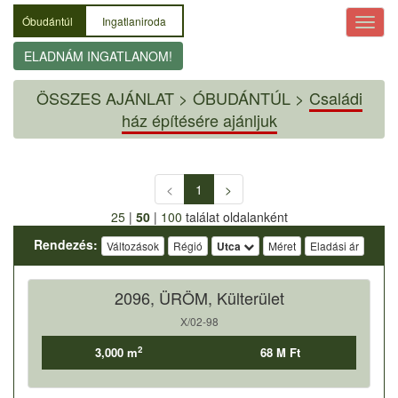
Óbudántúl
Ingatlaniroda
ELADNÁM INGATLANOM!
ÖSSZES AJÁNLAT
>
ÓBUDÁNTÚL >
Családi
ház építésére ajánljuk
<
1
>
25
|
50
|
100
találat oldalanként
Rendezés:
Változások
Régió
Utca
Méret
Eladási ár
2096, ÜRÖM, Külterület
X/02-98
2
3,000 m
68 M Ft