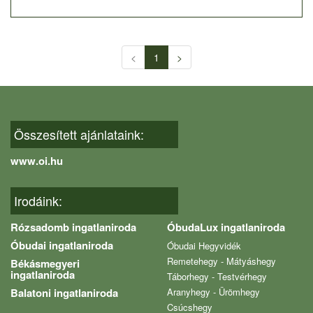
<
1
>
Összesített ajánlataink:
www.oi.hu
Irodáink:
Rózsadomb ingatlaniroda
ÓbudaLux ingatlaniroda
Óbudai ingatlaniroda
Óbudai Hegyvidék
Remetehegy - Mátyáshegy
Békásmegyeri
ingatlaniroda
Táborhegy - Testvérhegy
Balatoni ingatlaniroda
Aranyhegy - Ürömhegy
Csúcshegy