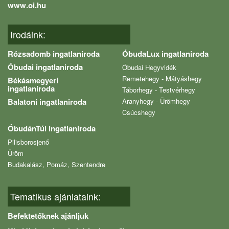
www.oi.hu
Irodáink:
Rózsadomb ingatlaniroda
ÓbudaLux ingatlaniroda
Óbudai ingatlaniroda
Óbudai Hegyvidék
Remetehegy - Mátyáshegy
Békásmegyeri
ingatlaniroda
Táborhegy - Testvérhegy
Balatoni ingatlaniroda
Aranyhegy - Ürömhegy
Csúcshegy
ÓbudánTúl ingatlaniroda
Pilisborosjenő
Üröm
Budakalász, Pomáz, Szentendre
Tematikus ajánlataink:
Befektetőknek ajánljuk