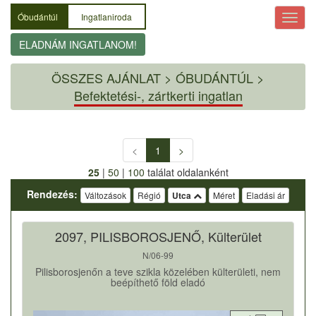
Óbudántúl
Ingatlaniroda
ELADNÁM INGATLANOM!
ÖSSZES AJÁNLAT
>
ÓBUDÁNTÚL >
Befektetési-, zártkerti ingatlan
<
1
>
25
|
50
|
100
találat oldalanként
Rendezés:
Változások
Régió
Utca
Méret
Eladási ár
2097, PILISBOROSJENŐ, Külterület
N/06-99
Pilisborosjenőn a teve szikla közelében külterületi, nem
beépíthető föld eladó