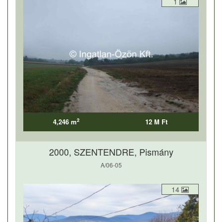
1
2
4,246 m
12 M Ft
2000, SZENTENDRE, Pismány
A/06-05
14