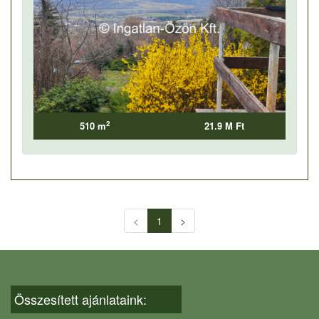
2
510 m
21.9 M Ft
<
1
>
Összesített ajánlataink: