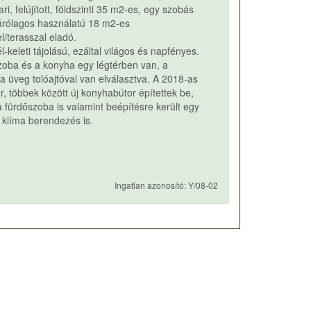
ri, felújított, földszinti 35 m2-es, egy szobás
zárólagos használatú 18 m2-es
l/terasszal eladó.
l-keleti tájolású, ezáltal világos és napfényes.
zoba és a konyha egy légtérben van, a
a üveg tolóajtóval van elválasztva. A 2018-as
or, többek között új konyhabútor építettek be,
a fürdőszoba is valamint beépítésre került egy
 klíma berendezés is.
Ingatlan azonosító: Y/08-02