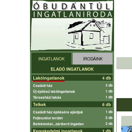
INGATLANOK
IRODÁINK
ELADÓ INGATLANOK
Lakóingatlanok
4 db
3 db
Családi ház
1 db
Új építésű lakóingatlanok
1 db
Társasházi lakás
Telkek
6 db
1 db
Családi ház építésére ajánljuk
2 db
Fejlesztési terület
2 db
Befektetési-, zártkerti ingatlan
Kereskedelmi ingatlanok
1 db