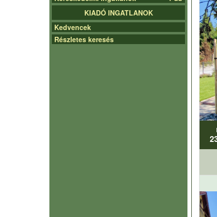
KIADÓ INGATLANOK
Kedvencek
Részletes keresés
2