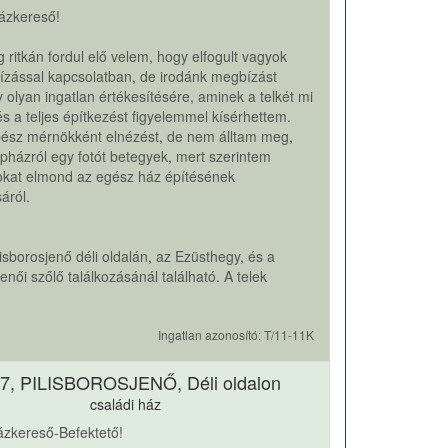
ázkereső!
 ritkán fordul elő velem, hogy elfogult vagyok
zással kapcsolatban, de irodánk megbízást
 olyan ingatlan értékesítésére, aminek a telkét mi
és a teljes építkezést figyelemmel kísérhettem.
ész mérnökként elnézést, de nem álltam meg,
pházról egy fotót betegyek, mert szerintem
kat elmond az egész ház építésének
áról.
lisborosjenő déli oldalán, az Ezüsthegy, és a
jenői szőlő találkozásánál található. A telek
Ingatlan azonosító: T/11-11K
7, PILISBOROSJENŐ, Déli oldalon
családi ház
Házkereső-Befektető!