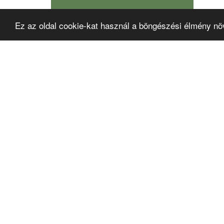
Ez az oldal cookie-kat használ a böngészési élmény nö
Összes
www.oi
Irodái