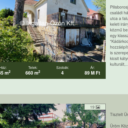
Pilisboros
családi h
utca a fal
keleti ir
közmű be 
egy klass
"Kádárkoc
hozzáépít
is szerepe
kicsit ká
kulturált,..
Ház:
Telek:
Szobák:
Ár:
2
2
35 m
660 m
4
89 M Ft
19
Tisztelt 
Üröm Közp