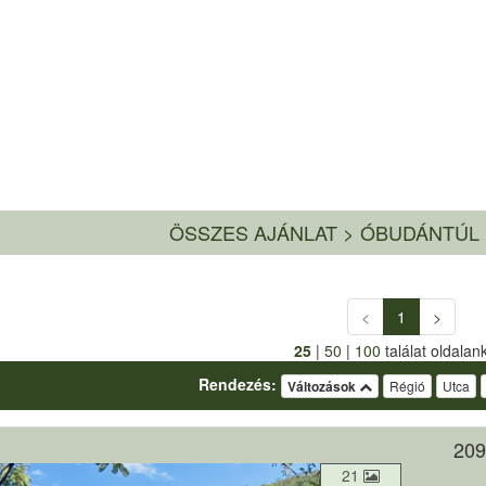
ÖSSZES AJÁNLAT
>
ÓBUDÁNTÚL 
<
1
>
25
|
50
|
100
találat oldalan
Rendezés:
Változások
Régió
Utca
209
21