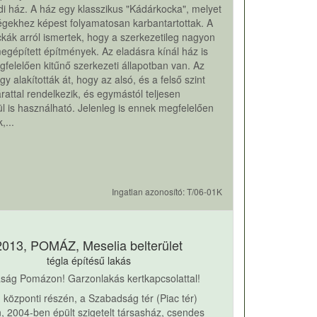
di ház. A ház egy klasszikus "Kádárkocka", melyet
égekhez képest folyamatosan karbantartottak. A
kák arról ismertek, hogy a szerkezetileg nagyon
megépített építmények. Az eladásra kínál ház is
felelően kitűnő szerkezeti állapotban van. Az
gy alakították át, hogy az alsó, és a felső szint
rattal rendelkezik, és egymástól teljesen
ül is használható. Jelenleg is ennek megfelelően
,...
Ingatlan azonosító: T/06-01K
2013, POMÁZ, Meselia belterület
tégla építésű lakás
aság Pomázon! Garzonlakás kertkapcsolattal!
központi részén, a Szabadság tér (Piac tér)
, 2004-ben épült szigetelt társasház, csendes