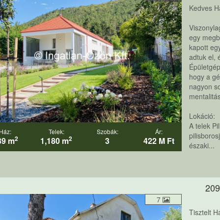
Kedves H
Viszonylag
egy megbí
kapott egy
adtuk el, 
Épületgép
hogy a gé
nagyon so
mentalitás
Lokáció:
A telek Pi
Ház:
Telek:
Szobák:
Ár:
pilisboros
2
2
39 m
1,180 m
3
422 M Ft
északi...
209
7
Tisztelt 