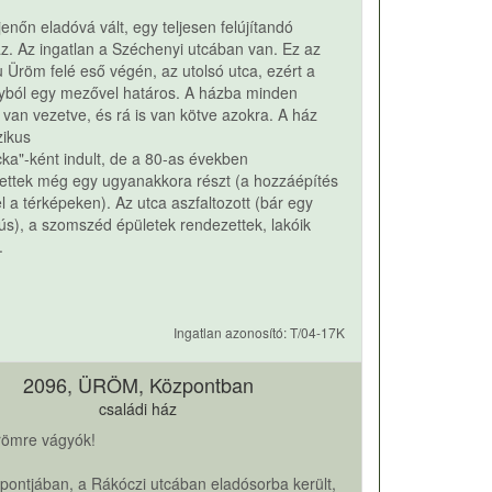
jenőn eladóvá vált, egy teljesen felújítandó
áz. Az ingatlan a Széchenyi utcában van. Ez az
u Üröm felé eső végén, az utolsó utca, ezért a
ányból egy mezővel határos. A házba minden
van vezetve, és rá is van kötve azokra. A ház
zikus
ka"-ként indult, de a 80-as években
ettek még egy ugyanakkora részt (a hozzáépítés
l a térképeken). Az utca aszfaltozott (bár egy
tyús), a szomszéd épületek rendezettek, lakóik
.
Ingatlan azonosító: T/04-17K
2096, ÜRÖM, Központban
családi ház
Ürömre vágyók!
ontjában, a Rákóczi utcában eladósorba került,