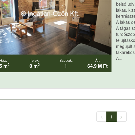
belső udva
lakás, ki
kertréssze
A lakás dé
A tágas s
fürdőszob
felújításk
megújult 
takarékos
A...
Ház:
Telek:
Szobák:
Ár:
2
2
5 m
0 m
1
64.9 M Ft
<
1
>