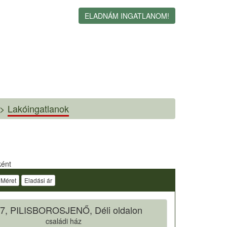
ELADNÁM INGATLANOM!
>
Lakóingatlanok
ként
Méret
Eladási ár
7, PILISBOROSJENŐ, Déli oldalon
családi ház