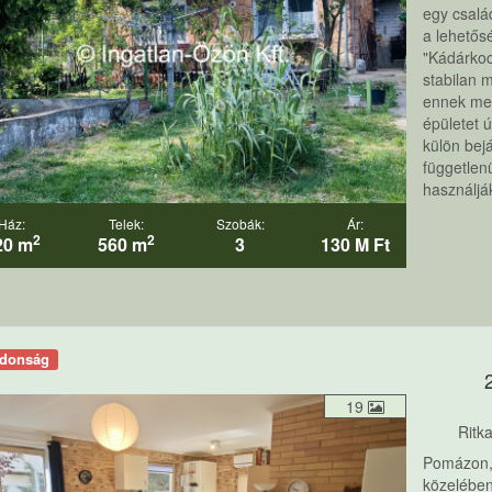
egy csalá
a lehetős
"Kádárkoc
stabilan 
ennek meg
épületet ú
külön bejá
független
használják
Ház:
Telek:
Szobák:
Ár:
2
2
20 m
560 m
3
130 M Ft
jdonság
19
Ritk
Pomázon, 
közelében