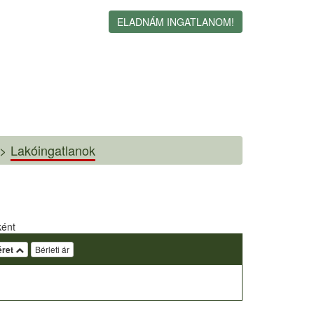
ELADNÁM INGATLANOM!
>
Lakóingatlanok
ként
ret
Bérleti ár