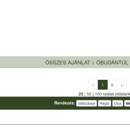
ÖSSZES AJÁNLAT
>
ÓBUDÁNTÚL 
<
1
0
>
25
|
50
|
100
találat oldalan
Rendezés:
Változások
Régió
Utca
Mé