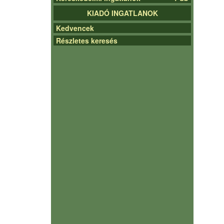
KIADÓ INGATLANOK
Kedvencek
Részletes keresés