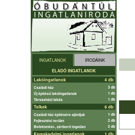
INGATLANOK
IRODÁINK
ELADÓ INGATLANOK
Lakóingatlanok
4 db
3 db
Családi ház
1 db
Új építésű lakóingatlanok
1 db
Társasházi lakás
Telkek
6 db
1 db
Családi ház építésére ajánljuk
2 db
Fejlesztési terület
2 db
Befektetési-, zártkerti ingatlan
Kereskedelmi ingatlanok
1 db