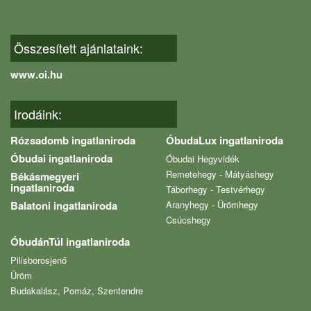
Összesített ajánlataink:
www.oi.hu
Irodáink:
Rózsadomb ingatlaniroda
ÓbudaLux ingatlaniroda
Óbudai ingatlaniroda
Óbudai Hegyvidék
Remetehegy - Mátyáshegy
Békásmegyeri
ingatlaniroda
Táborhegy - Testvérhegy
Balatoni ingatlaniroda
Aranyhegy - Ürömhegy
Csúcshegy
ÓbudánTúl ingatlaniroda
Pilisborosjenő
Üröm
Budakalász, Pomáz, Szentendre