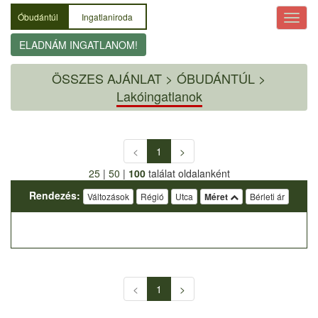
Óbudántúl
Ingatlaniroda
ELADNÁM INGATLANOM!
ÖSSZES AJÁNLAT
>
ÓBUDÁNTÚL >
Lakóingatlanok
<
1
>
25
|
50
|
100
találat oldalanként
Rendezés:
Változások
Régió
Utca
Méret
Bérleti ár
<
1
>