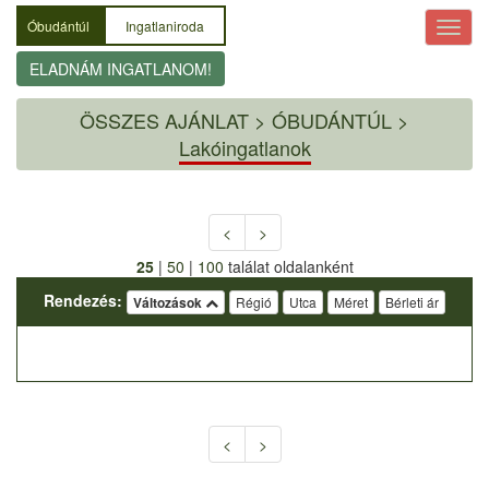
Óbudántúl
Ingatlaniroda
ELADNÁM INGATLANOM!
ÖSSZES AJÁNLAT
>
ÓBUDÁNTÚL >
Lakóingatlanok
<
>
25
|
50
|
100
találat oldalanként
Rendezés:
Változások
Régió
Utca
Méret
Bérleti ár
<
>