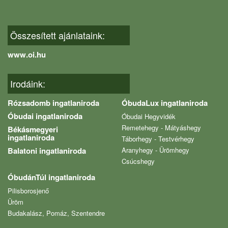
Összesített ajánlataink:
www.oi.hu
Irodáink:
Rózsadomb ingatlaniroda
ÓbudaLux ingatlaniroda
Óbudai ingatlaniroda
Óbudai Hegyvidék
Remetehegy - Mátyáshegy
Békásmegyeri
ingatlaniroda
Táborhegy - Testvérhegy
Balatoni ingatlaniroda
Aranyhegy - Ürömhegy
Csúcshegy
ÓbudánTúl ingatlaniroda
Pilisborosjenő
Üröm
Budakalász, Pomáz, Szentendre